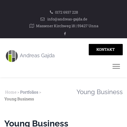
0172 6937 228
info@andreas-gajda.de
Massener Kirchweg 18 | 59427 Unna
KONTAKT
Young Business
Home
>
Portfolios
>
Young Business
Young Business