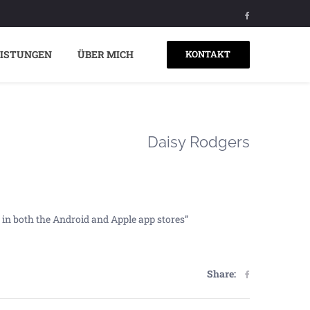
EISTUNGEN
ÜBER MICH
KONTAKT
Daisy Rodgers
p in both the Android and Apple app stores”
Share: