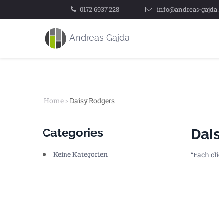
0172 6937 228
info@andreas-gajda
Home
>
Daisy Rodgers
Categories
Dai
Keine Kategorien
“Each cli