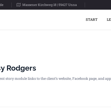
.de
Massener Kirchweg 18 | 59427 Unna
START
L
sy Rodgers
ent story module links to the client’s website, Facebook page, and ap