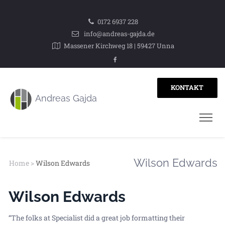
0172 6937 228
info@andreas-gajda.de
Massener Kirchweg 18 | 59427 Unna
KONTAKT
Wilson Edwards
Home
>
Wilson Edwards
Wilson Edwards
“The folks at Specialist did a great job formatting their