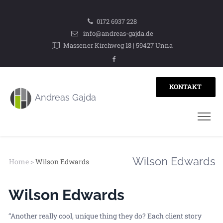
0172 6937 228
info@andreas-gajda.de
Massener Kirchweg 18 | 59427 Unna
KONTAKT
Wilson Edwards
Home
>
Wilson Edwards
Wilson Edwards
“Another really cool, unique thing they do? Each client story