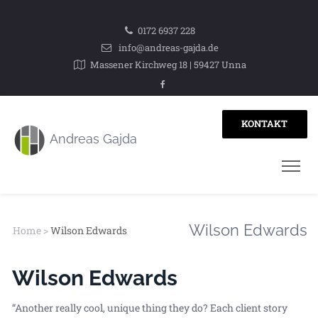
0172 6937 228
info@andreas-gajda.de
Massener Kirchweg 18 | 59427 Unna
KONTAKT
Wilson Edwards
Home
>
Wilson Edwards
Wilson Edwards
“Another really cool, unique thing they do? Each client story